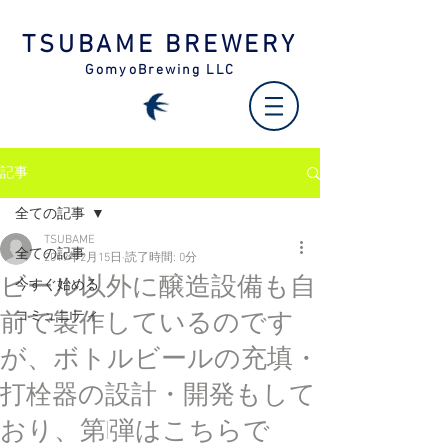
TSUBAME BREWERY
GomyoBrewing LLC
記事
全ての記事
TSUBAME
全ての記事
2019年2月15日
読了時間: 0分
ビール以外に醸造設備も自
今すぐ始める
前で製作しているのです
コミュニティ
が、ボトルビールの充填・
打栓器の設計・開発もして
おり、第1弾はこちらで