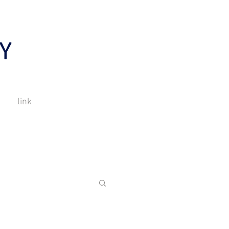
Y
link